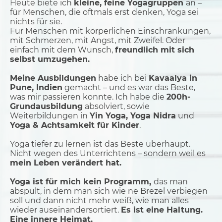
Heute biete ich
kleine, feine Yogagruppen
an –
für Menschen, die oftmals erst denken, Yoga sei
nichts für sie.
Für Menschen mit körperlichen Einschränkungen,
mit Schmerzen, mit Angst, mit Zweifel. Oder
einfach mit dem Wunsch,
freundlich mit sich
selbst umzugehen.
Meine Ausbildungen
habe ich bei
Kavaalya in
Pune, Indien
gemacht – und es war das Beste,
was mir passieren konnte. Ich habe die
200h-
Grundausbildung
absolviert, sowie
Weiterbildungen in
Yin Yoga, Yoga Nidra
und
Yoga & Achtsamkeit für Kinder
.
Yoga tiefer zu lernen ist das Beste überhaupt.
Nicht wegen des Unterrichtens – sondern weil es
mein Leben verändert hat.
Yoga ist für mich kein Programm,
das man
abspult, in dem man sich wie ne Brezel verbiegen
soll und dann nicht mehr weiß, wie man alles
wieder auseinandersortiert.
Es ist eine Haltung.
Eine innere Heimat.